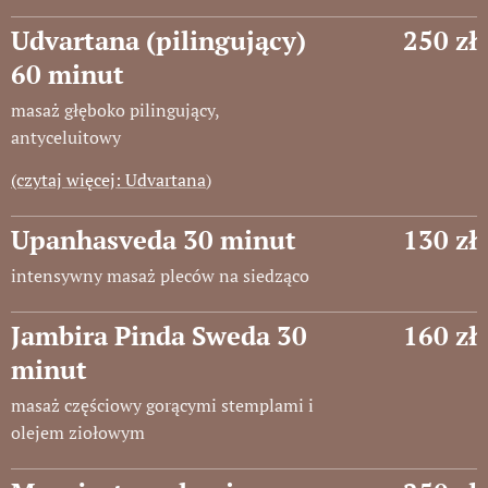
Udvartana (pilingujący)
250 zł
60 minut
masaż głęboko pilingujący,
antyceluitowy
(czytaj więcej: Udvartana
)
Upanhasveda 30 minut
130 zł
intensywny masaż pleców na siedząco
Jambira Pinda Sweda 30
160 zł
minut
masaż częściowy gorącymi stemplami i
olejem ziołowym