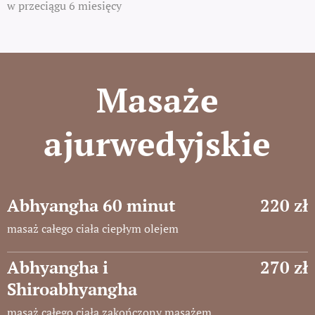
w przeciągu 6 miesięcy
Masaże
ajurwedyjskie
Abhyangha 60 minut
220 zł
masaż całego ciała ciepłym olejem
Abhyangha i
270 zł
Shiroabhyangha
masaż całego ciała zakończony masażem