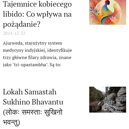
Tajemnice kobiecego
libido: Co wpływa na
pożądanie?
2024-12-31
Ajurweda, starożytny system
medycyny indyjskiej, identyfikuje
trzy główne filary zdrowia, znane
jako "tri-upastambha". Są to:
Lokah Samastah
Sukhino Bhavantu
(लोकः समस्ताः सुखिनो
भवन्तु)