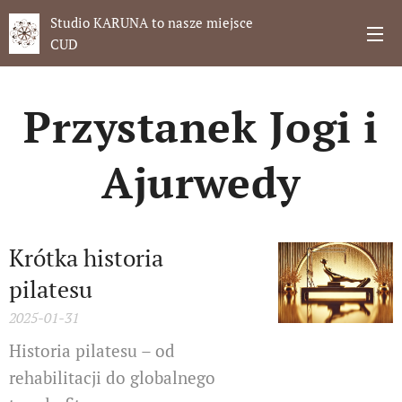
Studio KARUNA to nasze miejsce
CUD
Przystanek Jogi i
Ajurwedy
Krótka historia
pilatesu
2025-01-31
Historia pilatesu – od
rehabilitacji do globalnego