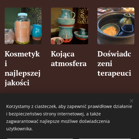
Kosmetyk
Kojąca
Doświadc
i
atmosfera
zeni
najlepszej
terapeuci
jakości
Korzystamy z ciasteczek, aby zapewnić prawidłowe działanie
i bezpieczeństwo strony internetowej, a także
zagwarantować najlepsze możliwe doświadczenia
użytkownika.
© 2023 Wszystkie prawa zastrzeżone.