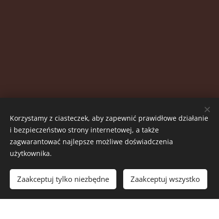
Korzystamy z ciasteczek, aby zapewnić prawidłowe działanie
i bezpieczeństwo strony internetowej, a także
zagwarantować najlepsze możliwe doświadczenia
użytkownika.
© 2023 Wszystkie prawa zastrzeżone.
Studio FizjoPilates
Zaakceptuj tylko niezbędne
Zaakceptuj wszystko
Strona utworzona za pomocą usługi
Webnode
Ciasteczka
Załóż darmową stronę internetową!