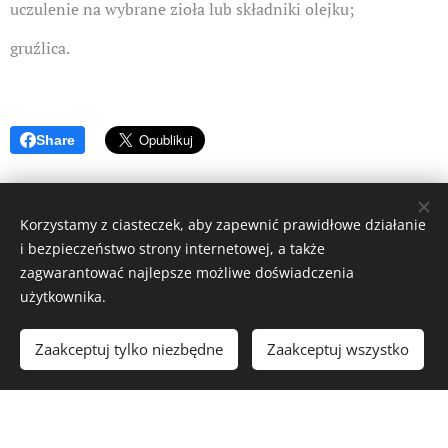
uczulenie na wybrane zioła lub składniki olejku;
gruźlica.
Share
Korzystamy z ciasteczek, aby zapewnić prawidłowe działanie
i bezpieczeństwo strony internetowej, a także
zagwarantować najlepsze możliwe doświadczenia
użytkownika.
© 2023 Wszystkie prawa zastrzeżone.
Studio FizjoPilates
Zaakceptuj tylko niezbędne
Zaakceptuj wszystko
Strona utworzona za pomocą usługi
Webnode
Ciasteczka
Załóż darmową stronę internetową!