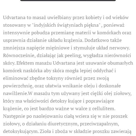
Udvartana to masaż uwielbiany przez kobiety i od wieków
stosowany w "indyjskich świątyniach piękna" , ponieważ
intensywnie pobudza przemianę materii w komórkach oraz
usprawnia działanie układu krążenia. Dodatkowo także
zmniejsza napięcie mięśniowe i stymuluje układ nerwowy.
Równocześnie, działając jak peeling, wygładza nierówności
skóry. Efektem masażu Udvartana jest usuwanie obumarłych
komórek naskórka aby skóra mogła lepiej oddychać i
eliminować zbędne toksyny również przez swoją
powierzchnię, oraz ułatwia wnikanie oleju i doskonałe
nawilżenie.W masażu tym używany jest ciężki olej ziołowy,
który ma właściwości detoksy kujące i poprawiające
krążenie, co jest bardzo ważne w walce z cellulitem.
Następnie po naolejowaniu ciałą wciera się w nie proszek
ziołowy, o działaniu diuretycznym, przeciwzapalnym,
detoksykującym. Zioła i zboża w składzie proszku zawierają