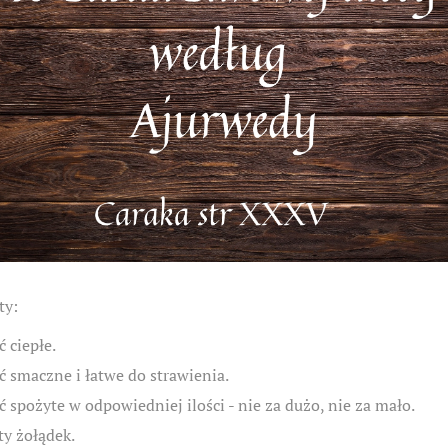
ty:
 ciepłe.
 smaczne i łatwe do strawienia.
 spożyte w odpowiedniej ilości - nie za dużo, nie za mało.
ty żołądek.