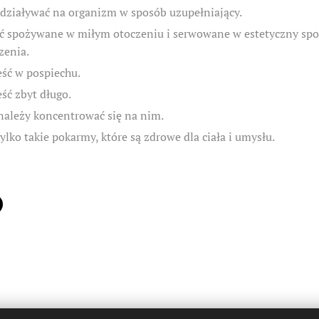
działywać na organizm w sposób uzupełniający.
ć spożywane w miłym otoczeniu i serwowane w estetyczny spo
zenia.
eść w pospiechu.
ść zbyt długo.
należy koncentrować się na nim.
lko takie pokarmy, które są zdrowe dla ciała i umysłu.