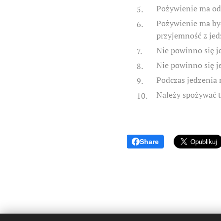
Pożywienie ma od
Pożywienie ma by
przyjemność z jed
Nie powinno się j
Nie powinno się je
Podczas jedzenia 
Należy spożywać ty
Share