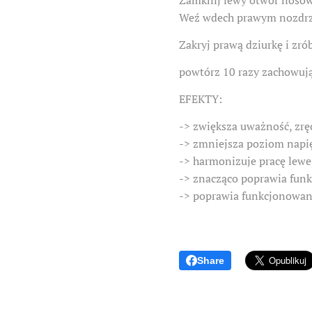
Zamknij lewy otwór nosow
Weź wdech prawym nozdr
Zakryj prawą dziurkę i zró
powtórz 10 razy zachowują
EFEKTY:
-> zwiększa uważność, zr
-> zmniejsza poziom napięc
-> harmonizuje pracę lewej
-> znacząco poprawia fun
-> poprawia funkcjonowan
Share