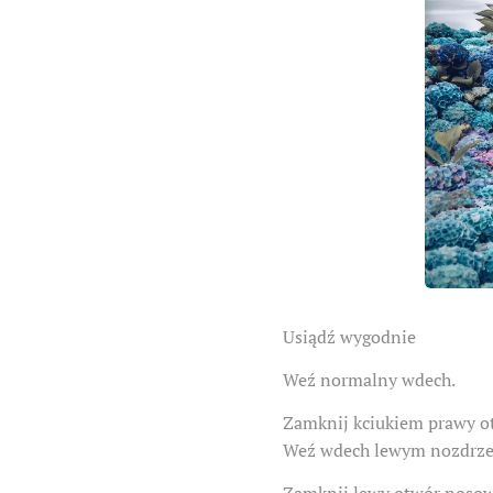
Usiądź wygodnie
Weź normalny wdech.
Zamknij kciukiem prawy o
Weź wdech lewym nozdrz