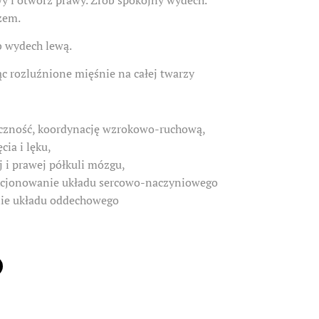
y i otwórz prawy. Zrób spokojny wydech.
zem.
b wydech lewą.
c rozluźnione mięśnie na całej twarzy
ęczność, koordynację wzrokowo-ruchową,
ia i lęku,
 i prawej półkuli mózgu,
kcjonowanie układu sercowo-naczyniowego
ie układu oddechowego