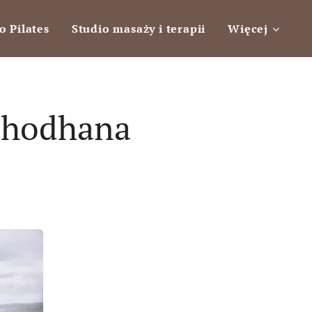
o Pilates
Studio masaży i terapii
Więcej
shodhana